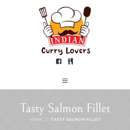
Tasty Salmon Fillet
HOME
/
TASTY SALMON FILLET