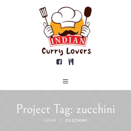
Project Tag:
zucchini
HOME
/
ZUCCHINI