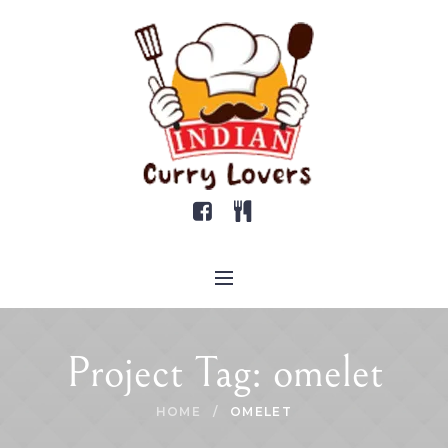
Project Tag:
omelet
HOME
/
OMELET